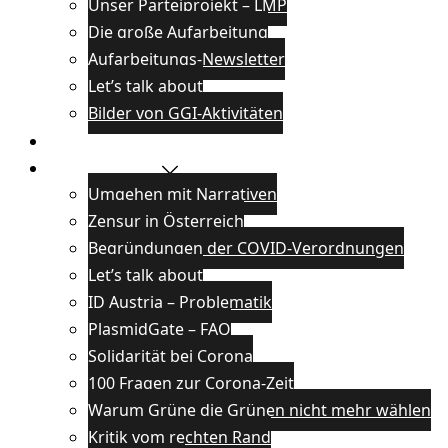
Unser Parteiprojekt – LMP
Die große Aufarbeitung
Aufarbeitungs-Newsletter
Let’s talk about
Bilder von GGI-Aktivitäten
Blog
Wissenswertes
Umgehen mit Narrativen
Zensur in Österreich
Begründungen der COVID-Verordnungen
Let’s talk about
ID Austria – Problematik
PlasmidGate – FAQ
Solidarität bei Corona
100 Fragen zur Corona-Zeit
Warum Grüne die Grünen nicht mehr wählen
Kritik vom rechten Rand