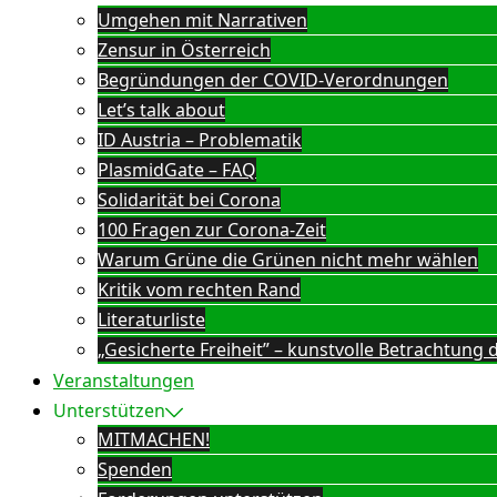
Umgehen mit Narrativen
Zensur in Österreich
Begründungen der COVID-Verordnungen
Let’s talk about
ID Austria – Problematik
PlasmidGate – FAQ
Solidarität bei Corona
100 Fragen zur Corona-Zeit
Warum Grüne die Grünen nicht mehr wählen
Kritik vom rechten Rand
Literaturliste
„Gesicherte Freiheit” – kunstvolle Betrachtun
Veranstaltungen
Unterstützen
MITMACHEN!
Spenden