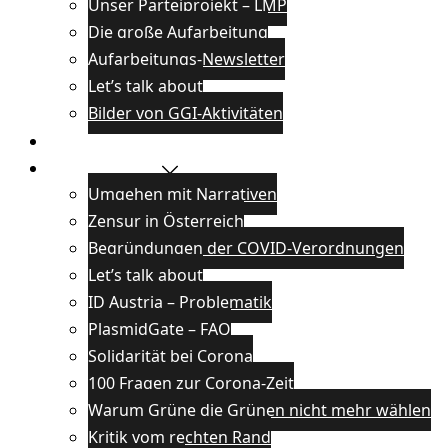
Unser Parteiprojekt – LMP
Die große Aufarbeitung
Aufarbeitungs-Newsletter
Let’s talk about
Bilder von GGI-Aktivitäten
Blog
Wissenswertes
Umgehen mit Narrativen
Zensur in Österreich
Begründungen der COVID-Verordnungen
Let’s talk about
ID Austria – Problematik
PlasmidGate – FAQ
Solidarität bei Corona
100 Fragen zur Corona-Zeit
Warum Grüne die Grünen nicht mehr wählen
Kritik vom rechten Rand