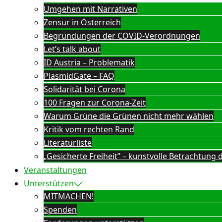
Umgehen mit Narrativen
Zensur in Österreich
Begründungen der COVID-Verordnungen
Let’s talk about
ID Austria – Problematik
PlasmidGate – FAQ
Solidarität bei Corona
100 Fragen zur Corona-Zeit
Warum Grüne die Grünen nicht mehr wählen
Kritik vom rechten Rand
Literaturliste
„Gesicherte Freiheit” – kunstvolle Betrachtun
Veranstaltungen
Unterstützen
MITMACHEN!
Spenden