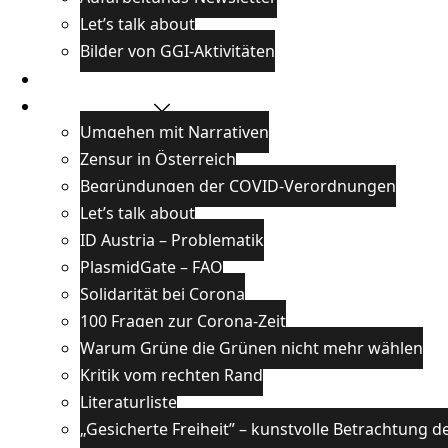
Let’s talk about
Bilder von GGI-Aktivitäten
Blog
Wissenswertes
Umgehen mit Narrativen
Zensur in Österreich
Begründungen der COVID-Verordnungen
Let’s talk about
ID Austria – Problematik
PlasmidGate – FAQ
Solidarität bei Corona
100 Fragen zur Corona-Zeit
Warum Grüne die Grünen nicht mehr wählen
Kritik vom rechten Rand
Literaturliste
„Gesicherte Freiheit” – kunstvolle Betrachtung