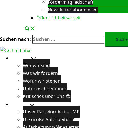
Fördermitgliedschaft
Newsletter abonnieren
Öffentlichkeitsarbeit
Suchen nach:
Über uns
Wer wir sind
Was wir fordern
Wofür wir stehen
Unterzeichner:innen
Kritisches über uns 😎
Projekte
Unser Parteiprojekt – LMP
Die große Aufarbeitung
Aufarbeitungs-Newsletter