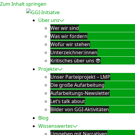
Zum Inhalt springen
Über uns
Wer wir sind
Was wir fordern
Wofür wir stehen
Unterzeichner:innen
Kritisches über uns 😎
Projekte
Unser Parteiprojekt – LMP
Die große Aufarbeitung
Aufarbeitungs-Newsletter
Let’s talk about
Bilder von GGI-Aktivitäten
Blog
Wissenswertes
Umgehen mit Narrativen