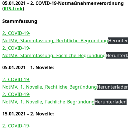
05.01.2021 – 2. COVID-19-Notmaßnahmenverordnung
(
RIS-Link
)
Stammfassung
2._COVID-19-
NotMV,_Stammfassung,_Rechtliche_Begründung
Herunter
2._COVID-19-
NotMV,_Stammfassung,_Fachliche_Begründung
Herunterl
05.01.2021 – 1. Novelle:
2._COVID-19-
NotMV,_1._Novelle,_Rechtliche_Begründung
Herunterlade
2._COVID-19-
NotMV,_1._Novelle,_Fachliche_Begründung
Herunterladen
15.01.2021 – 2. Novelle:
2._COVID-19-