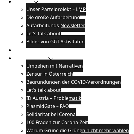
Projekte
Unser Parteiprojekt – LMP
Die große Aufarbeitung
Aufarbeitungs-Newsletter
Let’s talk about
Bilder von GGI-Aktivitäten
Blog
Wissenswertes
Umgehen mit Narrativen
Zensur in Österreich
Begründungen der COVID-Verordnungen
Let’s talk about
ID Austria – Problematik
PlasmidGate – FAQ
Solidarität bei Corona
100 Fragen zur Corona-Zeit
Warum Grüne die Grünen nicht mehr wählen