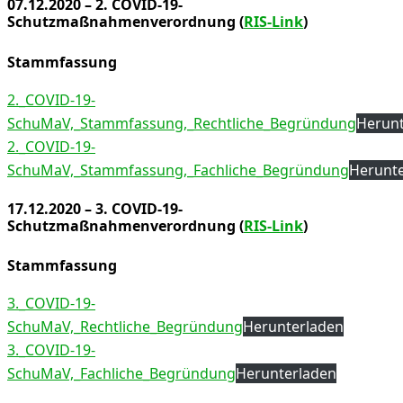
07.12.2020 – 2. COVID-19-
Schutzmaßnahmenverordnung (
RIS-Link
)
Stammfassung
2._COVID-19-
SchuMaV,_Stammfassung,_Rechtliche_Begründung
Herunt
2._COVID-19-
SchuMaV,_Stammfassung,_Fachliche_Begründung
Herunt
17.12.2020 – 3. COVID-19-
Schutzmaßnahmenverordnung (
RIS-Link
)
Stammfassung
3._COVID-19-
SchuMaV,_Rechtliche_Begründung
Herunterladen
3._COVID-19-
SchuMaV,_Fachliche_Begründung
Herunterladen