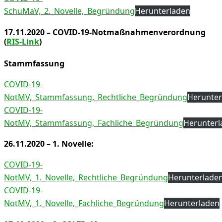
SchuMaV,_2._Novelle,_Begründung
Herunterladen
17.11.2020 – COVID-19-Notmaßnahmenverordnung
(
RIS-Link
)
Stammfassung
COVID-19-
NotMV,_Stammfassung,_Rechtliche_Begründung
Herunter
COVID-19-
NotMV,_Stammfassung,_Fachliche_Begründung
Herunterl
26.11.2020 – 1. Novelle:
COVID-19-
NotMV,_1._Novelle,_Rechtliche_Begründung
Herunterlade
COVID-19-
NotMV,_1._Novelle,_Fachliche_Begründung
Herunterladen