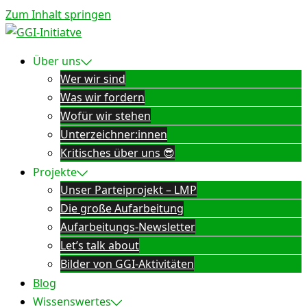
Zum Inhalt springen
Über uns
Wer wir sind
Was wir fordern
Wofür wir stehen
Unterzeichner:innen
Kritisches über uns 😎
Projekte
Unser Parteiprojekt – LMP
Die große Aufarbeitung
Aufarbeitungs-Newsletter
Let’s talk about
Bilder von GGI-Aktivitäten
Blog
Wissenswertes