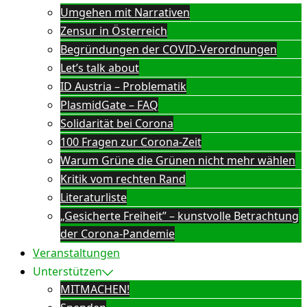
Umgehen mit Narrativen
Zensur in Österreich
Begründungen der COVID-Verordnungen
Let’s talk about
ID Austria – Problematik
PlasmidGate – FAQ
Solidarität bei Corona
100 Fragen zur Corona-Zeit
Warum Grüne die Grünen nicht mehr wählen
Kritik vom rechten Rand
Literaturliste
„Gesicherte Freiheit” – kunstvolle Betrachtung
der Corona-Pandemie
Veranstaltungen
Unterstützen
MITMACHEN!