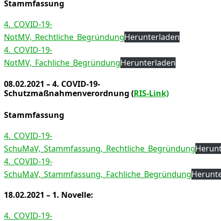
Stammfassung
4._COVID-19-
NotMV,_Rechtliche_Begründung
Herunterladen
4._COVID-19-
NotMV,_Fachliche_Begründung
Herunterladen
08.02.2021 – 4. COVID-19-
Schutzmaßnahmenverordnung (
RIS-Link)
Stammfassung
4._COVID-19-
SchuMaV,_Stammfassung,_Rechtliche_Begründung
Herunt
4._COVID-19-
SchuMaV,_Stammfassung,_Fachliche_Begründung
Herunt
18.02.2021 – 1. Novelle:
4._COVID-19-