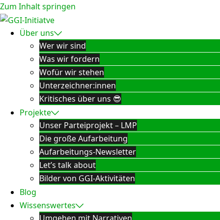
Zum Inhalt springen
Über uns
Wer wir sind
Was wir fordern
Wofür wir stehen
Unterzeichner:innen
Kritisches über uns 😎
Projekte
Unser Parteiprojekt – LMP
Die große Aufarbeitung
Aufarbeitungs-Newsletter
Let’s talk about
Bilder von GGI-Aktivitäten
Blog
Wissenswertes
Umgehen mit Narrativen