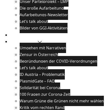
Unser Parteiprojekt – LMP
Die große Aufarbeitung
Aufarbeitungs-Newsletter
Let’s talk about
Bilder von GGI-Aktivitäten
Blog
Wissenswertes
Umgehen mit Narrativen
Zensur in Österreich
Begründungen der COVID-Verordnungen
Let’s talk about
ID Austria – Problematik
PlasmidGate – FAQ
Solidarität bei Corona
100 Fragen zur Corona-Zeit
Warum Grüne die Grünen nicht mehr wählen
Kritik vom rechten Rand