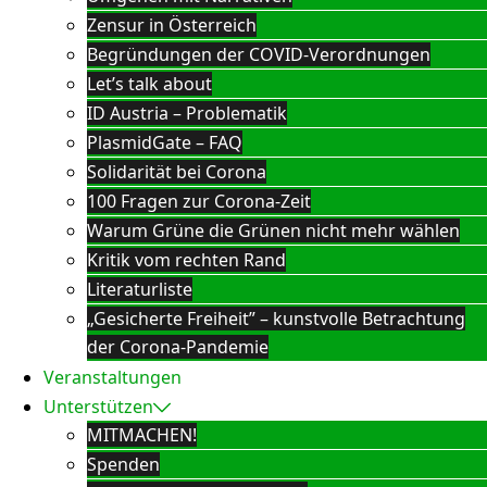
Zensur in Österreich
Begründungen der COVID-Verordnungen
Let’s talk about
ID Austria – Problematik
PlasmidGate – FAQ
Solidarität bei Corona
100 Fragen zur Corona-Zeit
Warum Grüne die Grünen nicht mehr wählen
Kritik vom rechten Rand
Literaturliste
„Gesicherte Freiheit” – kunstvolle Betrachtung
der Corona-Pandemie
Veranstaltungen
Unterstützen
MITMACHEN!
Spenden