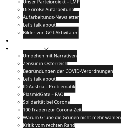
Unser Parteiprojekt – LMP
Die große Aufarbeitung
Aufarbeitungs-Newsletter
Let’s talk about
Bilder von GGI-Aktivitäten
Blog
Wissenswertes
Umgehen mit Narrativen
Zensur in Österreich
Begründungen der COVID-Verordnungen
Let’s talk about
ID Austria – Problematik
PlasmidGate – FAQ
Solidarität bei Corona
100 Fragen zur Corona-Zeit
Warum Grüne die Grünen nicht mehr wählen
Kritik vom rechten Rand