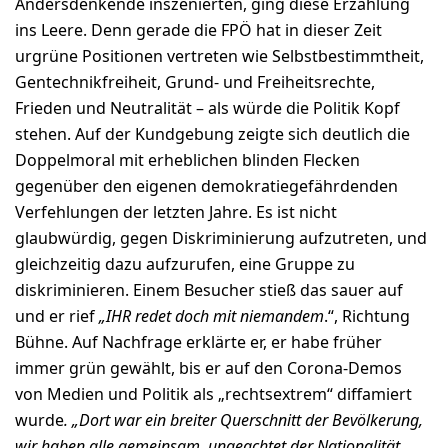
Andersdenkende inszenierten, ging diese Erzählung
ins Leere. Denn gerade die FPÖ hat in dieser Zeit
urgrüne Positionen vertreten wie Selbstbestimmtheit,
Gentechnikfreiheit, Grund- und Freiheitsrechte,
Frieden und Neutralität – als würde die Politik Kopf
stehen. Auf der Kundgebung zeigte sich deutlich die
Doppelmoral mit erheblichen blinden Flecken
gegenüber den eigenen demokratiegefährdenden
Verfehlungen der letzten Jahre. Es ist nicht
glaubwürdig, gegen Diskriminierung aufzutreten, und
gleichzeitig dazu aufzurufen, eine Gruppe zu
diskriminieren. Einem Besucher stieß das sauer auf
und er rief
„IHR redet doch mit niemandem
.“, Richtung
Bühne. Auf Nachfrage erklärte er, er habe früher
immer grün gewählt, bis er auf den Corona-Demos
von Medien und Politik als „rechtsextrem“ diffamiert
wurde
. „Dort war ein breiter Querschnitt der Bevölkerung,
wir haben alle gemeinsam, ungeachtet der Nationalität