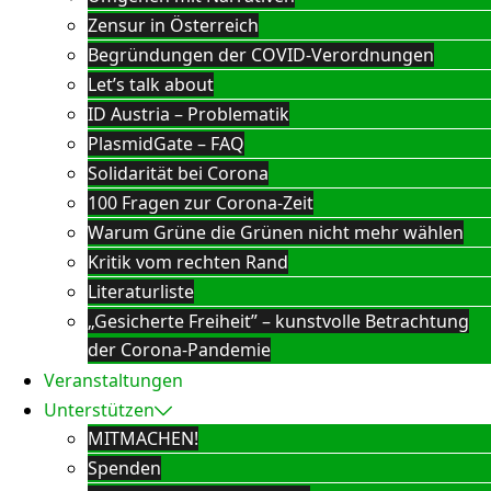
Zensur in Österreich
Begründungen der COVID-Verordnungen
Let’s talk about
ID Austria – Problematik
PlasmidGate – FAQ
Solidarität bei Corona
100 Fragen zur Corona-Zeit
Warum Grüne die Grünen nicht mehr wählen
Kritik vom rechten Rand
Literaturliste
„Gesicherte Freiheit” – kunstvolle Betrachtung
der Corona-Pandemie
Veranstaltungen
Unterstützen
MITMACHEN!
Spenden