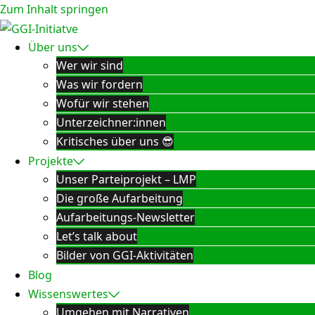
Zum Inhalt springen
Über uns
Wer wir sind
Was wir fordern
Wofür wir stehen
Unterzeichner:innen
Kritisches über uns 😎
Projekte
Unser Parteiprojekt – LMP
Die große Aufarbeitung
Aufarbeitungs-Newsletter
Let’s talk about
Bilder von GGI-Aktivitäten
Blog
Wissenswertes
Umgehen mit Narrativen