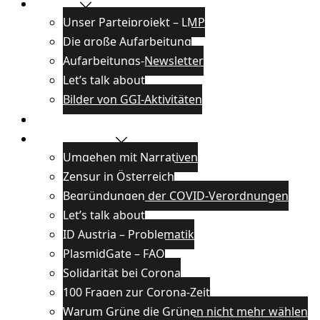
Projekte
Unser Parteiprojekt – LMP
Die große Aufarbeitung
Aufarbeitungs-Newsletter
Let’s talk about
Bilder von GGI-Aktivitäten
Blog
Wissenswertes
Umgehen mit Narrativen
Zensur in Österreich
Begründungen der COVID-Verordnungen
Let’s talk about
ID Austria – Problematik
PlasmidGate – FAQ
Solidarität bei Corona
100 Fragen zur Corona-Zeit
Warum Grüne die Grünen nicht mehr wählen