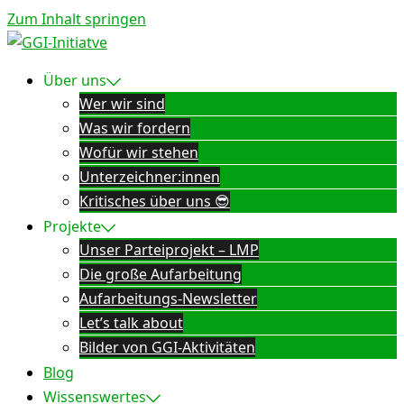
Zum Inhalt springen
Über uns
Wer wir sind
Was wir fordern
Wofür wir stehen
Unterzeichner:innen
Kritisches über uns 😎
Projekte
Unser Parteiprojekt – LMP
Die große Aufarbeitung
Aufarbeitungs-Newsletter
Let’s talk about
Bilder von GGI-Aktivitäten
Blog
Wissenswertes