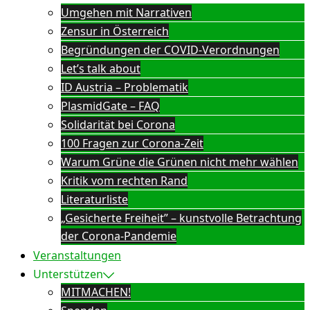
Umgehen mit Narrativen
Zensur in Österreich
Begründungen der COVID-Verordnungen
Let’s talk about
ID Austria – Problematik
PlasmidGate – FAQ
Solidarität bei Corona
100 Fragen zur Corona-Zeit
Warum Grüne die Grünen nicht mehr wählen
Kritik vom rechten Rand
Literaturliste
„Gesicherte Freiheit” – kunstvolle Betrachtung
der Corona-Pandemie
Veranstaltungen
Unterstützen
MITMACHEN!