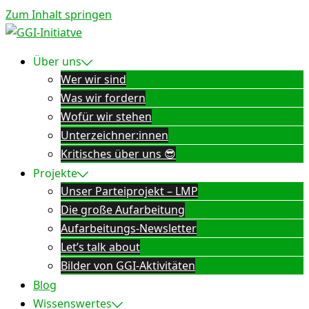
Zum Inhalt springen
Über uns
Wer wir sind
Was wir fordern
Wofür wir stehen
Unterzeichner:innen
Kritisches über uns 😎
Projekte
Unser Parteiprojekt – LMP
Die große Aufarbeitung
Aufarbeitungs-Newsletter
Let’s talk about
Bilder von GGI-Aktivitäten
Blog
Wissenswertes