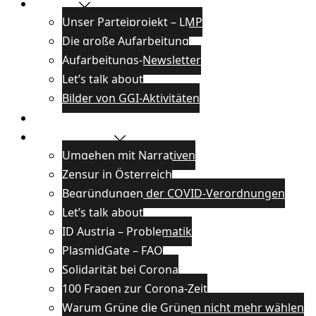
Projekte
Unser Parteiprojekt – LMP
Die große Aufarbeitung
Aufarbeitungs-Newsletter
Let’s talk about
Bilder von GGI-Aktivitäten
Blog
Wissenswertes
Umgehen mit Narrativen
Zensur in Österreich
Begründungen der COVID-Verordnungen
Let’s talk about
ID Austria – Problematik
PlasmidGate – FAQ
Solidarität bei Corona
100 Fragen zur Corona-Zeit
Warum Grüne die Grünen nicht mehr wählen