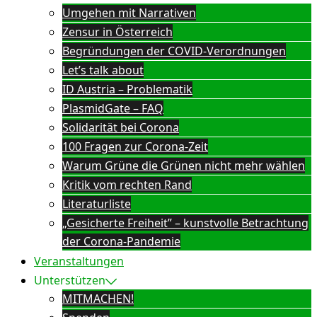
Umgehen mit Narrativen
Zensur in Österreich
Begründungen der COVID-Verordnungen
Let’s talk about
ID Austria – Problematik
PlasmidGate – FAQ
Solidarität bei Corona
100 Fragen zur Corona-Zeit
Warum Grüne die Grünen nicht mehr wählen
Kritik vom rechten Rand
Literaturliste
„Gesicherte Freiheit” – kunstvolle Betrachtung
der Corona-Pandemie
Veranstaltungen
Unterstützen
MITMACHEN!