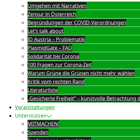
Umgehen mit Narrativen
Zensur in Österreich
Begründungen der COVID-Verordnungen
Let’s talk about
ID Austria – Problematik
PlasmidGate – FAQ
Solidarität bei Corona
100 Fragen zur Corona-Zeit
Warum Grüne die Grünen nicht mehr wählen
Kritik vom rechten Rand
Literaturliste
„Gesicherte Freiheit” – kunstvolle Betrachtun
Veranstaltungen
Unterstützen
MITMACHEN!
Spenden