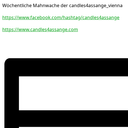
Wöchentliche Mahnwache der candles4assange_vienna
https://www.facebook.com/hashtag/candles4assange
https://www.candles4assange.com