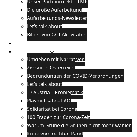
Unser Parteiprojekt – LMP
Die große Aufarbeitung
Aufarbeitungs-Newsletter
Let’s talk about
Bilder von GGI-Aktivitäten
Blog
Wissenswertes
Umgehen mit Narrativen
Zensur in Österreich
Begründungen der COVID-Verordnungen
Let’s talk about
ID Austria – Problematik
PlasmidGate – FAQ
Solidarität bei Corona
100 Fragen zur Corona-Zeit
Warum Grüne die Grünen nicht mehr wählen
Kritik vom rechten Rand