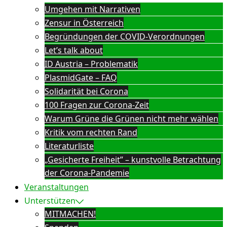
Umgehen mit Narrativen
Zensur in Österreich
Begründungen der COVID-Verordnungen
Let’s talk about
ID Austria – Problematik
PlasmidGate – FAQ
Solidarität bei Corona
100 Fragen zur Corona-Zeit
Warum Grüne die Grünen nicht mehr wählen
Kritik vom rechten Rand
Literaturliste
„Gesicherte Freiheit” – kunstvolle Betrachtung
der Corona-Pandemie
Veranstaltungen
Unterstützen
MITMACHEN!