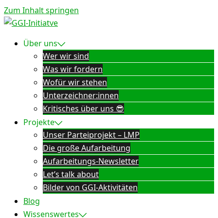
Zum Inhalt springen
Über uns
Wer wir sind
Was wir fordern
Wofür wir stehen
Unterzeichner:innen
Kritisches über uns 😎
Projekte
Unser Parteiprojekt – LMP
Die große Aufarbeitung
Aufarbeitungs-Newsletter
Let’s talk about
Bilder von GGI-Aktivitäten
Blog
Wissenswertes