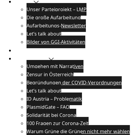
Projekte
Unser Parteiprojekt – LMP
Die große Aufarbeitung
Aufarbeitungs-Newsletter
Let’s talk about
Bilder von GGI-Aktivitäten
Blog
Wissenswertes
Umgehen mit Narrativen
Zensur in Österreich
Begründungen der COVID-Verordnungen
Let’s talk about
ID Austria – Problematik
PlasmidGate – FAQ
Solidarität bei Corona
100 Fragen zur Corona-Zeit
Warum Grüne die Grünen nicht mehr wählen