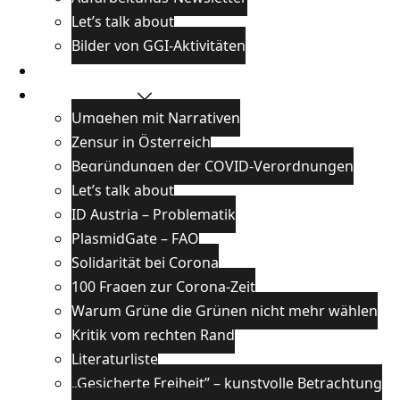
Let’s talk about
Bilder von GGI-Aktivitäten
Blog
Wissenswertes
Umgehen mit Narrativen
Zensur in Österreich
Begründungen der COVID-Verordnungen
Let’s talk about
ID Austria – Problematik
PlasmidGate – FAQ
Solidarität bei Corona
100 Fragen zur Corona-Zeit
Warum Grüne die Grünen nicht mehr wählen
Kritik vom rechten Rand
Literaturliste
„Gesicherte Freiheit” – kunstvolle Betrachtung