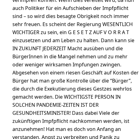
verimpfen können. Wenn dies vereitelt wird, da nun
auch Politiker für ein Aufschieben der Impfpflicht
sind – so wird dies besagte Obrigkeit noch immer
sehr freuen. Es scheint der Regierung WESENTLICH
WICHTIGER zu sein, ein G E S E T Z AUF V O R R A T
einzusetzen und am Leben zu halten. Dann kann sie
IN ZUKUNFT JEDERZEIT Macht ausüben und die
BürgerInnen in die Mangel nehmen und zu mehr
oder weniger wirksamen Impfungen zwingen.
Abgesehen von einem riesen Geschäft auf Kosten der
Bürger hat man große Kontrolle über die “Bürger”,
die durch die Exekutierung dieses Gestzes wehrlos
gemacht werden. Die WICHTIGSTE PERSON IN
SOLCHEN PANDEMIE-ZEITEN IST DER
GESUNDHEITSMINISTER! Dass dabei Viele der
zukünftigen Impfpflicht nachkommen werden, ist
anzunehmen! Hat man es doch von Anfang an
verstanden, Angst zu verbreiten und Panik zu