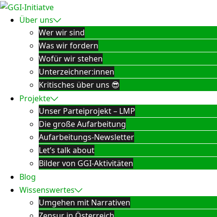
Zum
Inhalt
Über uns
springen
Wer wir sind
Was wir fordern
Wofür wir stehen
Unterzeichner:innen
Kritisches über uns 😎
Projekte
Unser Parteiprojekt – LMP
Die große Aufarbeitung
Aufarbeitungs-Newsletter
Let’s talk about
Bilder von GGI-Aktivitäten
Blog
Wissenswertes
Umgehen mit Narrativen
Zensur in Österreich