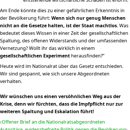
entstehende wirtschaftliche Schaden ist enorm.
Am Ende könnte dies zu einer gefährlichen Erkenntnis in
der Bevölkerung führt:
Wenn sich nur genug Menschen
nicht an die Gesetze halten, ist der Staat machtlos
. Was
bedeutet dieses Wissen in einer Zeit der gesellschaftlichen
Spaltung, des offenen Widerstands und der umfassenden
Vernetzung? Wollt ihr das wirklich in einem
gesellschaftlichen Experiment
herausfinden?”
Heute wird im Nationalrat über das Gesetz entschieden.
Wir sind gespannt, wie sich unsere Abgeordneten
verhalten.
Wir wünschen uns einen versöhnlichen Weg aus der
Krise, denn wir fürchten, dass die Impfpflicht nur zur
weiteren Spaltung und Eskalation führt!
Beitrags-
Offener Brief an die Nationalratsabgeordneten
Navigation
Autoritäre, evidenzbefreite Politik gegen die Bevölkerung