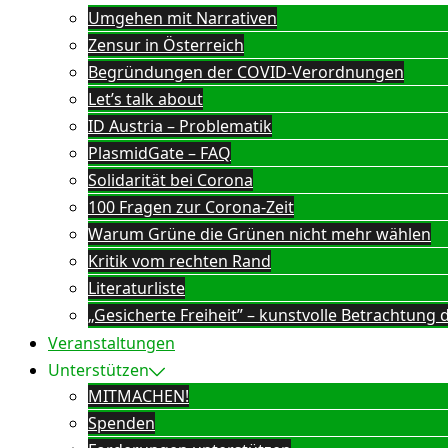
Umgehen mit Narrativen
Zensur in Österreich
Begründungen der COVID-Verordnungen
Let’s talk about
ID Austria – Problematik
PlasmidGate – FAQ
Solidarität bei Corona
100 Fragen zur Corona-Zeit
Warum Grüne die Grünen nicht mehr wählen
Kritik vom rechten Rand
Literaturliste
„Gesicherte Freiheit” – kunstvolle Betrachtun
Veranstaltungen
Unterstützen
MITMACHEN!
Spenden