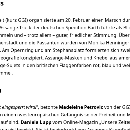
ns
eit (kurz GGI) organisierte am 20. Februar einen Marsch 
Assange-Truck der deutschen Spedition Barth führte als B
eln und – trotz allem – guter, friedlicher Stimmung. Übe
Innenstadt und die Passanten wurden von Monika Henninger 
. Am Opernring und am Stephansplatz formierten sich zwei
reografie konzipiert. Assange-Masken und Knebel aus ame
-Sujets in den britischen Flaggenfarben rot, blau und wei
immel.
n
 eingesperrt wird!
“, betonte
Madeleine Petrovic
von der GGI 
 in einem westeuropäischen Gefängnis seiner Freiheit un
lauf sind.
Daniela Lupp
vom Online-Magazin „Unsere Zeiten
so viel bewirkt. Sie ist beeindruckt von Assanges Kampfgei