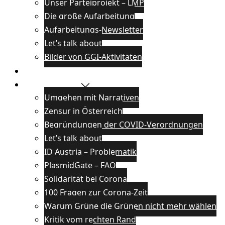
Unser Parteiprojekt – LMP
Die große Aufarbeitung
Aufarbeitungs-Newsletter
Let’s talk about
Bilder von GGI-Aktivitäten
Blog
Wissenswertes
Umgehen mit Narrativen
Zensur in Österreich
Begründungen der COVID-Verordnungen
Let’s talk about
ID Austria – Problematik
PlasmidGate – FAQ
Solidarität bei Corona
100 Fragen zur Corona-Zeit
Warum Grüne die Grünen nicht mehr wählen
Kritik vom rechten Rand