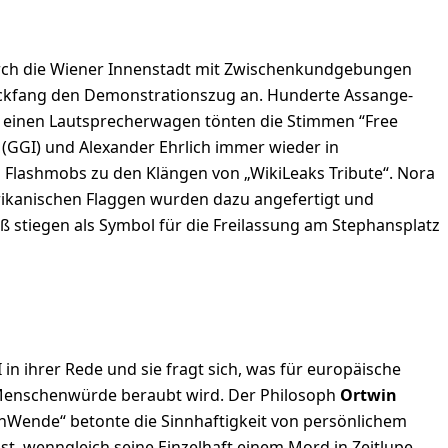
durch die Wiener Innenstadt mit Zwischenkundgebungen
lickfang den Demonstrationszug an. Hunderte Assange-
r einen Lautsprecherwagen tönten die Stimmen “Free
(GGI) und Alexander Ehrlich immer wieder in
 Flashmobs zu den Klängen von „WikiLeaks Tribute“. Nora
rikanischen Flaggen wurden dazu angefertigt und
ß stiegen als Symbol für die Freilassung am Stephansplatz
in ihrer Rede und sie fragt sich, was für europäische
d Menschenwürde beraubt wird. Der Philosoph
Ortwin
Wende“ betonte die Sinnhaftigkeit von persönlichem
st, wenngleich seine Einzelhaft einem Mord in Zeitlupe