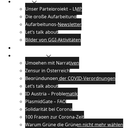
Projekte
Unser Parteiprojekt – LMP
Die große Aufarbeitung
Aufarbeitungs-Newsletter
Let’s talk about
Bilder von GGI-Aktivitäten
Blog
Wissenswertes
Umgehen mit Narrativen
Zensur in Österreich
Begründungen der COVID-Verordnungen
Let’s talk about
ID Austria – Problematik
PlasmidGate – FAQ
Solidarität bei Corona
100 Fragen zur Corona-Zeit
Warum Grüne die Grünen nicht mehr wählen