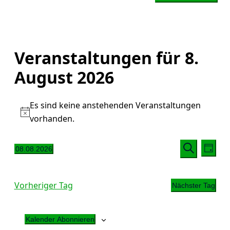
Veranstaltungen für 8.
August 2026
Es sind keine anstehenden Veranstaltungen
Hinweis
vorhanden.
Veranst
Ver
08.08.2026
Tag
Ansi
Suche
Datum
Suche
Nav
und
wählen.
Vorheriger Tag
Ansicht
Nächster Tag
Navigat
Kalender Abonnieren