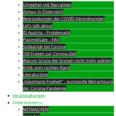
Umgehen mit Narrativen
Zensur in Österreich
Begründungen der COVID-Verordnungen
Let’s talk about
ID Austria – Problematik
PlasmidGate – FAQ
Solidarität bei Corona
100 Fragen zur Corona-Zeit
Warum Grüne die Grünen nicht mehr wählen
Kritik vom rechten Rand
Literaturliste
„Gesicherte Freiheit” – kunstvolle Betrachtung
der Corona-Pandemie
Veranstaltungen
Unterstützen
MITMACHEN!