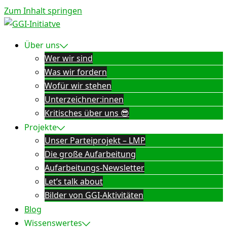
Zum Inhalt springen
Über uns
Wer wir sind
Was wir fordern
Wofür wir stehen
Unterzeichner:innen
Kritisches über uns 😎
Projekte
Unser Parteiprojekt – LMP
Die große Aufarbeitung
Aufarbeitungs-Newsletter
Let’s talk about
Bilder von GGI-Aktivitäten
Blog
Wissenswertes