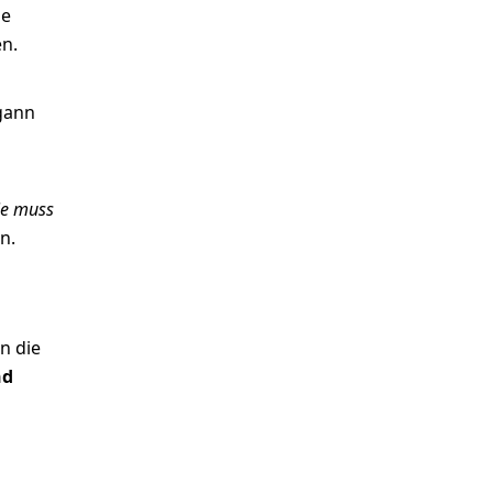
ie
en.
gann
die muss
n.
n die
nd