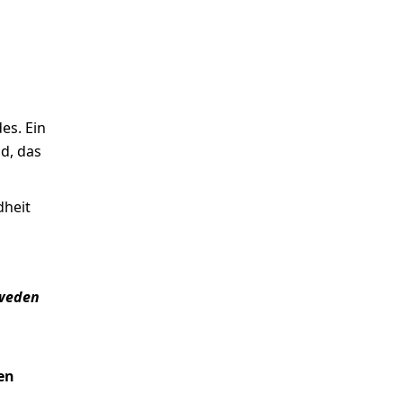
es. Ein
d, das
dheit
hweden
en