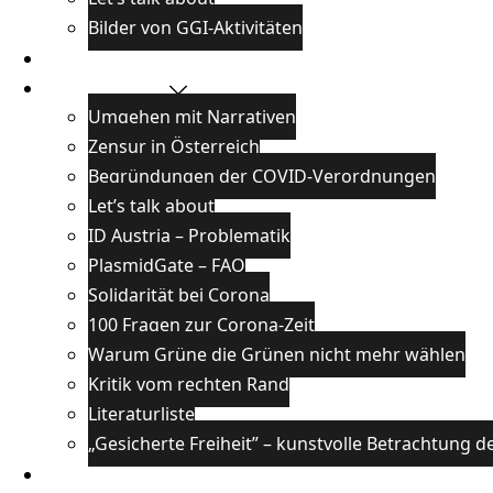
Bilder von GGI-Aktivitäten
Blog
Wissenswertes
Umgehen mit Narrativen
Zensur in Österreich
Begründungen der COVID-Verordnungen
Let’s talk about
ID Austria – Problematik
PlasmidGate – FAQ
Solidarität bei Corona
100 Fragen zur Corona-Zeit
Warum Grüne die Grünen nicht mehr wählen
Kritik vom rechten Rand
Literaturliste
„Gesicherte Freiheit” – kunstvolle Betrachtung
Veranstaltungen