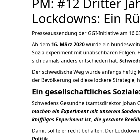
PM: #12 Dritter Ja
Lockdowns: Ein Rü
Presseaussendung der GGI-Initiative am 16.0
Ab dem
16. März 2020
wurde ein bundesweit
Sozialexperiment mit unabsehbaren Folgen. He
sich damals anders entschieden hat:
Schwed
Der schwedische Weg wurde anfangs heftig kr
der Bevölkerung sei diese lockere Strategie, h
Ein gesellschaftliches Sozia
Schwedens Gesundheitsamtsdirektor Johan Ca
machen ein Experiment mit unserem Sonderwe
kniffliges Experiment ist, die gesamte Bevö
Damit sollte er recht behalten. Der Lockdow
Politik.