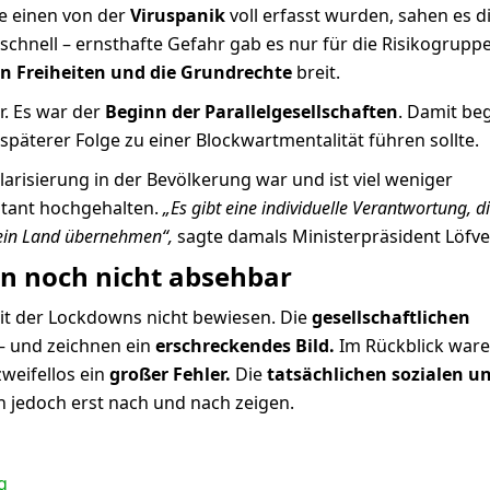
e einen von der
Viruspanik
voll erfasst wurden, sahen es d
 schnell – ernsthafte Gefahr gab es nur für die Risikogrupp
n Freiheiten und die Grundrechte
breit.
r. Es war der
Beginn der Parallelgesellschaften
. Damit be
päterer Folge zu einer Blockwartmentalität führen sollte.
arisierung in der Bevölkerung war und ist viel weniger
tant hochgehalten.
„Es gibt eine individuelle Verantwortung, 
 sein Land übernehmen“,
sagte damals Ministerpräsident Löfve
n noch nicht absehbar
eit der Lockdowns nicht bewiesen. Die
gesellschaftlichen
– und zeichnen ein
erschreckendes Bild.
Im Rückblick ware
weifellos ein
großer Fehler.
Die
tatsächlichen sozialen u
 jedoch erst nach und nach zeigen.
g