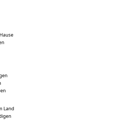
 Hause
en
ngen
n
ren
am Land
digen