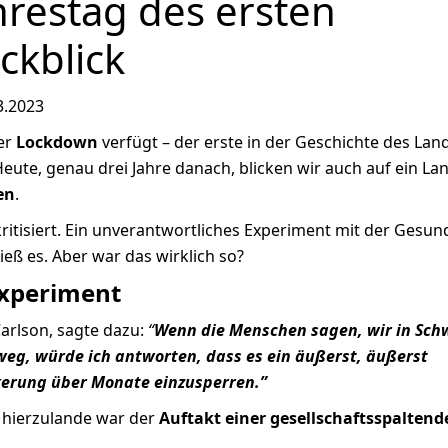
hrestag des ersten
ckblick
3.2023
er
Lockdown
verfügt – der erste in der Geschichte des Land
ute, genau drei Jahre danach, blicken wir auch auf ein Lan
en
.
itisiert. Ein unverantwortliches Experiment mit der Gesun
ieß es. Aber war das wirklich so?
lexperiment
rlson, sagte dazu:
“
Wenn die Menschen sagen, wir in Sc
g, würde ich antworten, dass es ein äußerst, äußerst
lkerung über Monate einzusperren.”
n hierzulande war der
Auftakt einer gesellschaftsspaltend