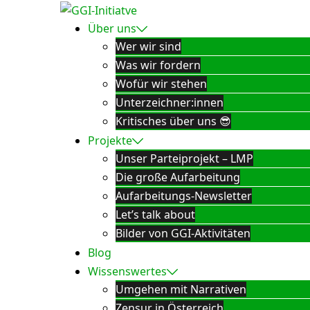
Zum
Inhalt
Über uns
springen
Wer wir sind
Was wir fordern
Wofür wir stehen
Unterzeichner:innen
Kritisches über uns 😎
Projekte
Unser Parteiprojekt – LMP
Die große Aufarbeitung
Aufarbeitungs-Newsletter
Let’s talk about
Bilder von GGI-Aktivitäten
Blog
Wissenswertes
Umgehen mit Narrativen
Zensur in Österreich