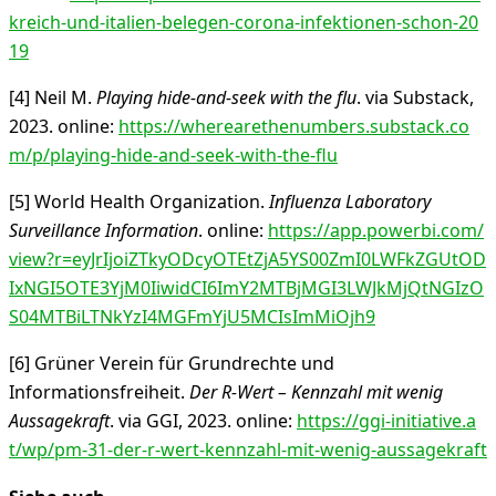
kreich-und-italien-belegen-corona-infektionen-schon-20
19
[4] Neil M.
Playing hide-and-seek with the flu
. via Substack,
2023. online:
https://wherearethenumbers.substack.co
m/p/playing-hide-and-seek-with-the-flu
[5] World Health Organization.
Influenza Laboratory
Surveillance Information
. online:
https://app.powerbi.com/
view?r=eyJrIjoiZTkyODcyOTEtZjA5YS00ZmI0LWFkZGUtOD
IxNGI5OTE3YjM0IiwidCI6ImY2MTBjMGI3LWJkMjQtNGIzO
S04MTBiLTNkYzI4MGFmYjU5MCIsImMiOjh9
[6] Grüner Verein für Grundrechte und
Informationsfreiheit.
Der R-Wert – Kennzahl mit wenig
Aussagekraft
. via GGI, 2023. online:
https://ggi-initiative.a
t/wp/pm-31-der-r-wert-kennzahl-mit-wenig-aussagekraft