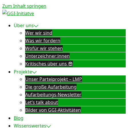
Zum Inhalt springen
Über uns
Wer wir sind
Was wir fordern
Wofür wir stehen
Unterzeichner:innen
Kritisches über uns 😎
Projekte
Unser Parteiprojekt – LMP
Die große Aufarbeitung
Aufarbeitungs-Newsletter
Let’s talk about
Bilder von GGI-Aktivitäten
Blog
Wissenswertes