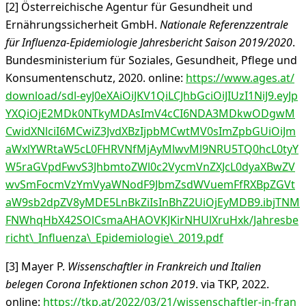
[2] Österreichische Agentur für Gesundheit und
Ernährungssicherheit GmbH.
Nationale Referenzzentrale
für Influenza-Epidemiologie Jahresbericht Saison 2019/2020
.
Bundesministerium für Soziales, Gesundheit, Pflege und
Konsumentenschutz, 2020. online:
https://www.ages.at/
download/sdl-eyJ0eXAiOiJKV1QiLCJhbGciOiJIUzI1NiJ9.eyJp
YXQiOjE2MDk0NTkyMDAsImV4cCI6NDA3MDkwODgwM
CwidXNlciI6MCwiZ3JvdXBzIjpbMCwtMV0sImZpbGUiOiJm
aWxlYWRtaW5cL0FHRVNfMjAyMlwvMl9NRU5TQ0hcL0tyY
W5raGVpdFwvS3JhbmtoZWl0c2VycmVnZXJcL0dyaXBwZV
wvSmFocmVzYmVyaWNodF9JbmZsdWVuemFfRXBpZGVt
aW9sb2dpZV8yMDE5LnBkZiIsInBhZ2UiOjEyMDB9.ibjTNM
FNWhqHbX42SOlCsmaAHAOVKJKirNHUlXruHxk/Jahresbe
richt
\_Influenza\_Epidemiologie\_2019.pdf
[3] Mayer P.
Wissenschaftler in Frankreich und Italien
belegen Corona Infektionen schon 2019
. via TKP, 2022.
online:
https://tkp.at/2022/03/21/wissenschaftler-in-fran