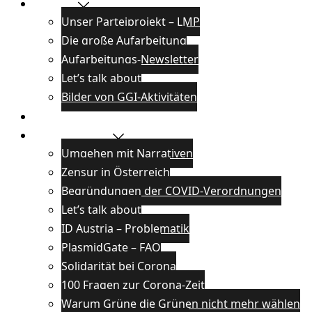
Projekte
Unser Parteiprojekt – LMP
Die große Aufarbeitung
Aufarbeitungs-Newsletter
Let’s talk about
Bilder von GGI-Aktivitäten
Blog
Wissenswertes
Umgehen mit Narrativen
Zensur in Österreich
Begründungen der COVID-Verordnungen
Let’s talk about
ID Austria – Problematik
PlasmidGate – FAQ
Solidarität bei Corona
100 Fragen zur Corona-Zeit
Warum Grüne die Grünen nicht mehr wählen