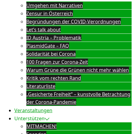
Umgehen mit Narrativen
Zensur in Österreich
Begründungen der COVID-Verordnungen
Let’s talk about
ID Austria – Problematik
PlasmidGate – FAQ
Solidarität bei Corona
100 Fragen zur Corona-Zeit
Warum Grüne die Grünen nicht mehr wählen
Kritik vom rechten Rand
Literaturliste
„Gesicherte Freiheit” – kunstvolle Betrachtung
der Corona-Pandemie
Veranstaltungen
Unterstützen
MITMACHEN!