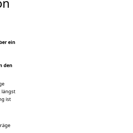
on
er ein
in den
ge
t längst
g ist
träge