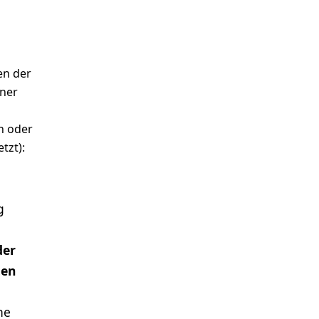
en der
iner
n oder
tzt):
g
der
ten
ne