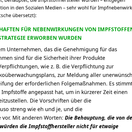
t, behauptet, die Impfstoffhersteller würden – entgegen
ation in den Sozialen Medien – sehr wohl für Impfnebenwi
tsche übersetzt):
HAFTEN FÜR NEBENWIRKUNGEN VON IMPFSTOFFE
FSTRATEGIE ERWORBEN WURDEN
dem Unternehmen, das die Genehmigung für das
hmen sind für die Sicherheit ihrer Produkte
rpflichtungen, wie z. B. die Verpflichtung zur
ikoüberwachungsplans, zur Meldung aller unerwünsc
eifung der erforderlichen Folgemaßnahmen. Es stimmt
r Impfstoffe angepasst hat, um in kürzerer Zeit einen
tzustellen. Die Vorschriften über die
uso streng wie eh und je, und die
ie vor. Mit anderen Worten:
Die Behauptung, die von de
ürden die Impfstoffhersteller nicht für etwaige