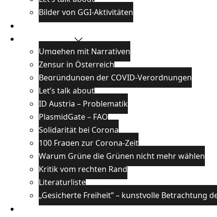
Bilder von GGI-Aktivitäten
Blog
Wissenswertes
Umgehen mit Narrativen
Zensur in Österreich
Begründungen der COVID-Verordnungen
Let’s talk about
ID Austria – Problematik
PlasmidGate – FAQ
Solidarität bei Corona
100 Fragen zur Corona-Zeit
Warum Grüne die Grünen nicht mehr wählen
Kritik vom rechten Rand
Literaturliste
„Gesicherte Freiheit” – kunstvolle Betrachtung
Veranstaltungen