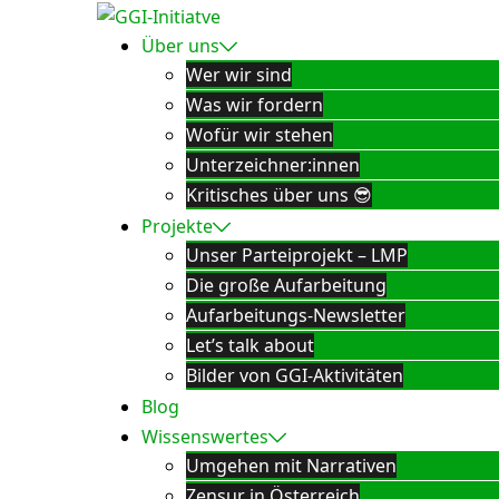
Zum
Inhalt
Über uns
springen
Wer wir sind
Was wir fordern
Wofür wir stehen
Unterzeichner:innen
Kritisches über uns 😎
Projekte
Unser Parteiprojekt – LMP
Die große Aufarbeitung
Aufarbeitungs-Newsletter
Let’s talk about
Bilder von GGI-Aktivitäten
Blog
Wissenswertes
Umgehen mit Narrativen
Zensur in Österreich