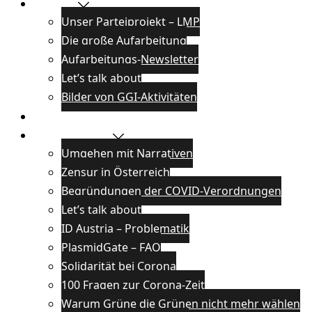
Projekte
Unser Parteiprojekt – LMP
Die große Aufarbeitung
Aufarbeitungs-Newsletter
Let’s talk about
Bilder von GGI-Aktivitäten
Blog
Wissenswertes
Umgehen mit Narrativen
Zensur in Österreich
Begründungen der COVID-Verordnungen
Let’s talk about
ID Austria – Problematik
PlasmidGate – FAQ
Solidarität bei Corona
100 Fragen zur Corona-Zeit
Warum Grüne die Grünen nicht mehr wählen