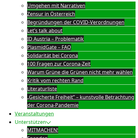
Umgehen mit Narrativen
Zensur in Österreich
Begründungen der COVID-Verordnungen
Let’s talk about
ID Austria – Problematik
PlasmidGate – FAQ
Solidarität bei Corona
100 Fragen zur Corona-Zeit
Warum Grüne die Grünen nicht mehr wählen
Kritik vom rechten Rand
Literaturliste
„Gesicherte Freiheit” – kunstvolle Betrachtung
der Corona-Pandemie
Veranstaltungen
Unterstützen
MITMACHEN!