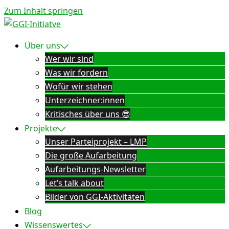
Zum Inhalt springen
Über uns
Wer wir sind
Was wir fordern
Wofür wir stehen
Unterzeichner:innen
Kritisches über uns 😎
Projekte
Unser Parteiprojekt – LMP
Die große Aufarbeitung
Aufarbeitungs-Newsletter
Let’s talk about
Bilder von GGI-Aktivitäten
Blog
Wissenswertes