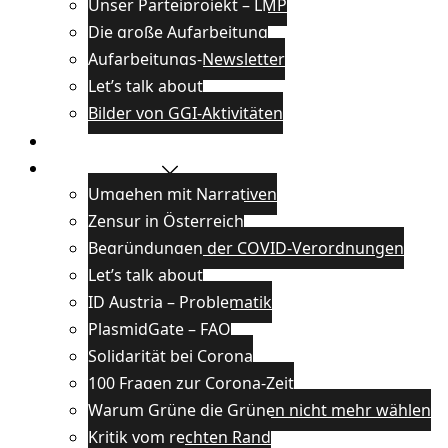
Unser Parteiprojekt – LMP
Die große Aufarbeitung
Aufarbeitungs-Newsletter
Let’s talk about
Bilder von GGI-Aktivitäten
Blog
Wissenswertes
Umgehen mit Narrativen
Zensur in Österreich
Begründungen der COVID-Verordnungen
Let’s talk about
ID Austria – Problematik
PlasmidGate – FAQ
Solidarität bei Corona
100 Fragen zur Corona-Zeit
Warum Grüne die Grünen nicht mehr wählen
Kritik vom rechten Rand