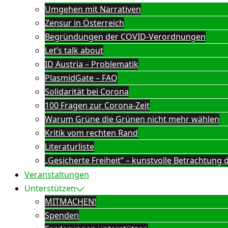
Umgehen mit Narrativen
Zensur in Österreich
Begründungen der COVID-Verordnungen
Let’s talk about
ID Austria – Problematik
PlasmidGate – FAQ
Solidarität bei Corona
100 Fragen zur Corona-Zeit
Warum Grüne die Grünen nicht mehr wählen
Kritik vom rechten Rand
Literaturliste
„Gesicherte Freiheit” – kunstvolle Betrachtun
Veranstaltungen
Unterstützen
MITMACHEN!
Spenden