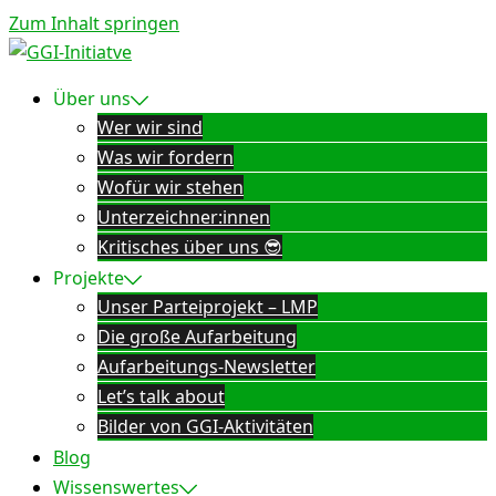
Zum Inhalt springen
Über uns
Wer wir sind
Was wir fordern
Wofür wir stehen
Unterzeichner:innen
Kritisches über uns 😎
Projekte
Unser Parteiprojekt – LMP
Die große Aufarbeitung
Aufarbeitungs-Newsletter
Let’s talk about
Bilder von GGI-Aktivitäten
Blog
Wissenswertes