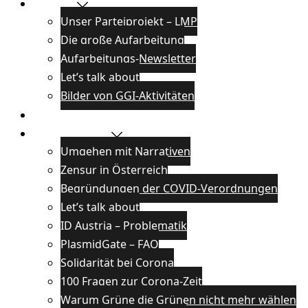
Projekte
Unser Parteiprojekt – LMP
Die große Aufarbeitung
Aufarbeitungs-Newsletter
Let’s talk about
Bilder von GGI-Aktivitäten
Blog
Wissenswertes
Umgehen mit Narrativen
Zensur in Österreich
Begründungen der COVID-Verordnungen
Let’s talk about
ID Austria – Problematik
PlasmidGate – FAQ
Solidarität bei Corona
100 Fragen zur Corona-Zeit
Warum Grüne die Grünen nicht mehr wählen