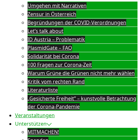
Umgehen mit Narrativen
Zensur in Österreich
Begründungen der COVID-Verordnungen
Let’s talk about
ID Austria – Problematik
PlasmidGate – FAQ
Solidarität bei Corona
100 Fragen zur Corona-Zeit
Warum Grüne die Grünen nicht mehr wählen
Kritik vom rechten Rand
Literaturliste
„Gesicherte Freiheit” – kunstvolle Betrachtung
der Corona-Pandemie
Veranstaltungen
Unterstützen
MITMACHEN!