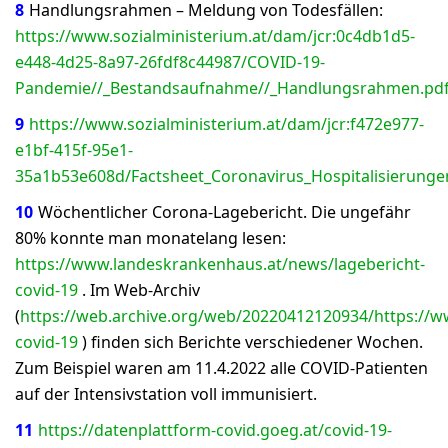
8
Handlungsrahmen – Meldung von Todesfällen:
https://www.sozialministerium.at/dam/jcr:0c4db1d5-
e448-4d25-8a97-26fdf8c44987/COVID-19-
Pandemie//_Bestandsaufnahme//_Handlungsrahmen.pd
9
https://www.sozialministerium.at/dam/jcr:f472e977-
e1bf-415f-95e1-
35a1b53e608d/Factsheet_Coronavirus_Hospitalisierunge
10
Wöchentlicher Corona-Lagebericht. Die ungefähr
80% konnte man monatelang lesen:
https://www.landeskrankenhaus.at/news/lagebericht-
covid-19
. Im Web-Archiv
(
https://web.archive.org/web/20220412120934/https://w
covid-19
) finden sich Berichte verschiedener Wochen.
Zum Beispiel waren am 11.4.2022 alle COVID-Patienten
auf der Intensivstation voll immunisiert.
11
https://datenplattform-covid.goeg.at/covid-19-