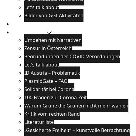
Let’s talk about
Bilder von GGI-Aktivitäten
Blog
Wissenswertes
Umgehen mit Narrativen
Zensur in Österreich
Begründungen der COVID-Verordnungen
Let’s talk about
ID Austria – Problematik
PlasmidGate – FAQ
Solidarität bei Corona
100 Fragen zur Corona-Zeit
Warum Grüne die Grünen nicht mehr wählen
Kritik vom rechten Rand
Literaturliste
„Gesicherte Freiheit” – kunstvolle Betrachtung