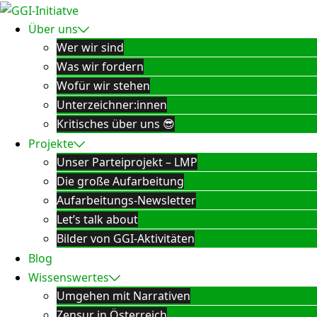
Zum
Inhalt
Über uns
springen
Wer wir sind
Was wir fordern
Wofür wir stehen
Unterzeichner:innen
Kritisches über uns 😎
Projekte
Unser Parteiprojekt – LMP
Die große Aufarbeitung
Aufarbeitungs-Newsletter
Let’s talk about
Bilder von GGI-Aktivitäten
Blog
Wissenswertes
Umgehen mit Narrativen
Zensur in Österreich