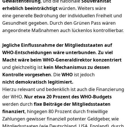
Gewaltenteilung
, und die nationale
Souveränität
erheblich beeinträchtigt
würden. Weiters wäre
eine generelle Bedrohung der individuellen Freiheit und
Gesundheit gegeben. Durch den Grünen Pass wären
angeordnete Maßnahmen auch lückenlos kontrollierbar.
Jegliche Einflussnahme der Mitgliedsstaaten auf
WHO-Entscheidungen wäre unterbunden
.
Zu viel
Macht wäre beim WHO-Generaldirektor konzentriert
und gleichzeitig ist
kein Mechanismus zu dessen
Kontrolle vorgesehen
. Die
WHO
ist jedoch
nicht demokratisch legitimiert.
Hierzu relevant und bedenklich ist auch die Finanzierung
der WHO.
Nur etwa 20 Prozent des WHO-Budgets
werden durch
fixe Beiträge der Mitgliedsstaaten
finanziert
, hingegen 80 Prozent durch freiwillige
Zahlungen gewisser finanziell potenter Geldgeber, wie
Mitgliedsstaaten (wie Deutschland, USA, England), durch