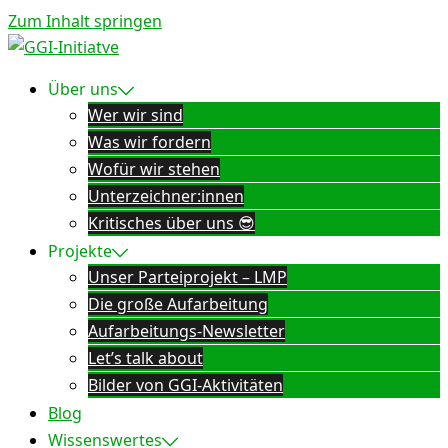
Zum Inhalt springen
Über uns
Wer wir sind
Was wir fordern
Wofür wir stehen
Unterzeichner:innen
Kritisches über uns 😎
Projekte
Unser Parteiprojekt – LMP
Die große Aufarbeitung
Aufarbeitungs-Newsletter
Let’s talk about
Bilder von GGI-Aktivitäten
Blog
Wissenswertes