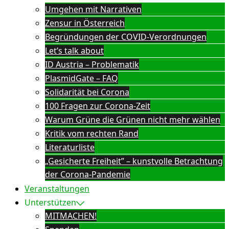
Umgehen mit Narrativen
Zensur in Österreich
Begründungen der COVID-Verordnungen
Let’s talk about
ID Austria – Problematik
PlasmidGate – FAQ
Solidarität bei Corona
100 Fragen zur Corona-Zeit
Warum Grüne die Grünen nicht mehr wählen
Kritik vom rechten Rand
Literaturliste
„Gesicherte Freiheit” – kunstvolle Betrachtung
der Corona-Pandemie
Veranstaltungen
Unterstützen
MITMACHEN!