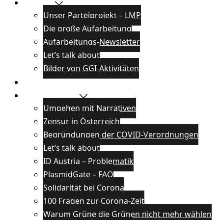
Projekte
Unser Parteiprojekt – LMP
Die große Aufarbeitung
Aufarbeitungs-Newsletter
Let’s talk about
Bilder von GGI-Aktivitäten
Blog
Wissenswertes
Umgehen mit Narrativen
Zensur in Österreich
Begründungen der COVID-Verordnungen
Let’s talk about
ID Austria – Problematik
PlasmidGate – FAQ
Solidarität bei Corona
100 Fragen zur Corona-Zeit
Warum Grüne die Grünen nicht mehr wählen