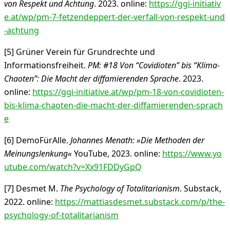
von Respekt und Achtung
. 2023. online:
https://ggi-initiativ
e.at/wp/pm-7-fetzendeppert-der-verfall-von-respekt-und
-achtung
[5] Grüner Verein für Grundrechte und
Informationsfreiheit.
PM: #18 Von “Covidioten” bis “Klima-
Chaoten”: Die Macht der diffamierenden Sprache
. 2023.
online:
https://ggi-initiative.at/wp/pm-18-von-covidioten-
bis-klima-chaoten-die-macht-der-diffamierenden-sprach
e
[6] DemoFürAlle.
Johannes Menath: »Die Methoden der
Meinungslenkung«
YouTube, 2023. online:
https://www.yo
utube.com/watch?v=Xx91FDDyGpQ
[7] Desmet M.
The Psychology of Totalitarianism
. Substack,
2022. online:
https://mattiasdesmet.substack.com/p/the-
psychology-of-totalitarianism