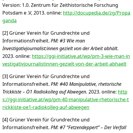
Version: 1.0. Zentrum für Zeithistorische Forschung
Potsdam e .V, 2013. online:
http://docupedia.de/zg/Propa
ganda
[2] Grüner Verein für Grundrechte und
Informationsfreiheit.
PM: #3 Wie man
Investigativjournalist:innen gezielt von der Arbeit abhält
.
2023. online:
https://ggi-initiative.at/wp/pm-3-wie-man-in
vestigativjournalistinnen-gezielt-von-der-arbeit-abhaelt
[3] Grüner Verein für Grundrechte und
Informationsfreiheit.
PM: #40 Manipulative, rhetorische
Trickkiste – Ö1 Radiokolleg auf Abwegen
. 2023. online:
http
s://ggi-initiative.at/wp/pm-40-manipulative-rhetorische-t
rickkiste-oe1-radiokolleg-auf-abwegen
[4] Grüner Verein für Grundrechte und
Informationsfreiheit.
PM: #7 “Fetzendeppert” – Der Verfall