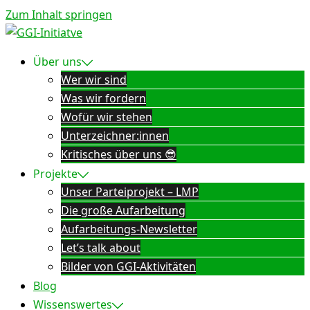
Zum Inhalt springen
Über uns
Wer wir sind
Was wir fordern
Wofür wir stehen
Unterzeichner:innen
Kritisches über uns 😎
Projekte
Unser Parteiprojekt – LMP
Die große Aufarbeitung
Aufarbeitungs-Newsletter
Let’s talk about
Bilder von GGI-Aktivitäten
Blog
Wissenswertes