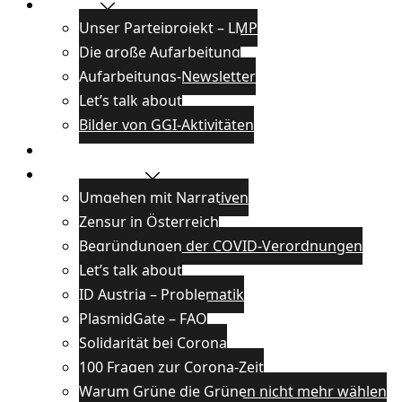
Projekte
Unser Parteiprojekt – LMP
Die große Aufarbeitung
Aufarbeitungs-Newsletter
Let’s talk about
Bilder von GGI-Aktivitäten
Blog
Wissenswertes
Umgehen mit Narrativen
Zensur in Österreich
Begründungen der COVID-Verordnungen
Let’s talk about
ID Austria – Problematik
PlasmidGate – FAQ
Solidarität bei Corona
100 Fragen zur Corona-Zeit
Warum Grüne die Grünen nicht mehr wählen