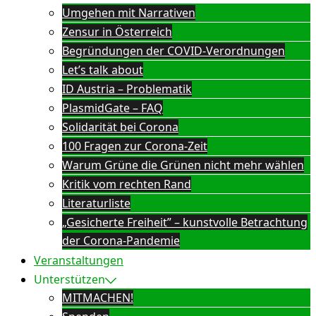
Umgehen mit Narrativen
Zensur in Österreich
Begründungen der COVID-Verordnungen
Let’s talk about
ID Austria – Problematik
PlasmidGate – FAQ
Solidarität bei Corona
100 Fragen zur Corona-Zeit
Warum Grüne die Grünen nicht mehr wählen
Kritik vom rechten Rand
Literaturliste
„Gesicherte Freiheit” – kunstvolle Betrachtung
der Corona-Pandemie
Veranstaltungen
Unterstützen
MITMACHEN!