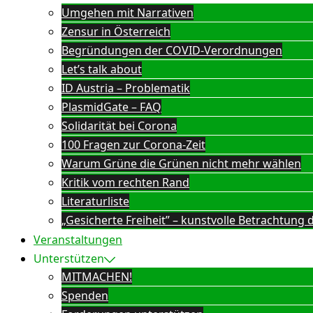
Umgehen mit Narrativen
Zensur in Österreich
Begründungen der COVID-Verordnungen
Let’s talk about
ID Austria – Problematik
PlasmidGate – FAQ
Solidarität bei Corona
100 Fragen zur Corona-Zeit
Warum Grüne die Grünen nicht mehr wählen
Kritik vom rechten Rand
Literaturliste
„Gesicherte Freiheit” – kunstvolle Betrachtun
Veranstaltungen
Unterstützen
MITMACHEN!
Spenden