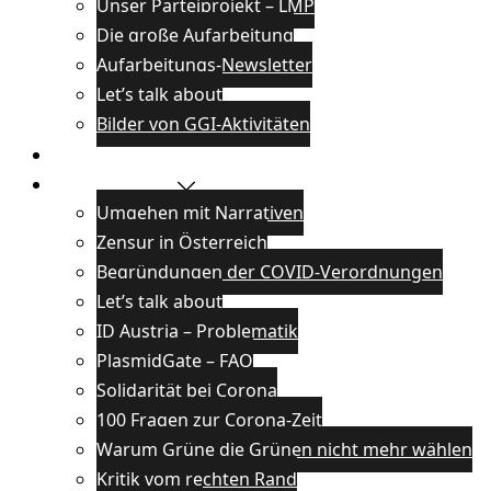
Unser Parteiprojekt – LMP
Die große Aufarbeitung
Aufarbeitungs-Newsletter
Let’s talk about
Bilder von GGI-Aktivitäten
Blog
Wissenswertes
Umgehen mit Narrativen
Zensur in Österreich
Begründungen der COVID-Verordnungen
Let’s talk about
ID Austria – Problematik
PlasmidGate – FAQ
Solidarität bei Corona
100 Fragen zur Corona-Zeit
Warum Grüne die Grünen nicht mehr wählen
Kritik vom rechten Rand